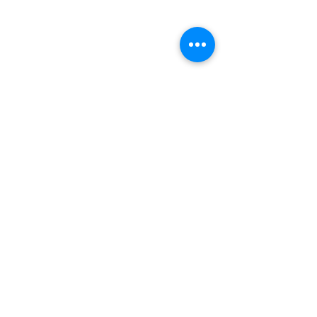
©2020 par Vicas Inspiration