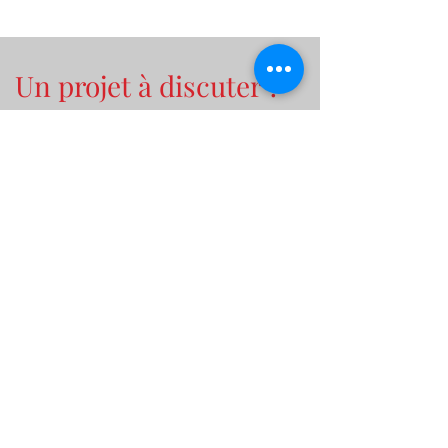
Un projet à discuter ?
Contactez nous pour
nous parler de votre
projet !
Prénom
Nom de famille
E-mail