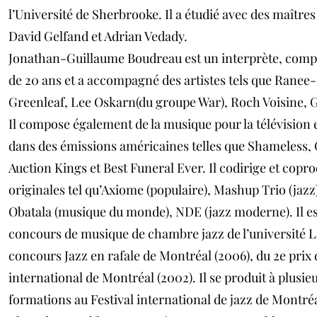
l’Université de Sherbrooke. Il a étudié avec des maître
David Gelfand et Adrian Vedady.
Jonathan-Guillaume Boudreau est un interprète, compo
de 20 ans et a accompagné des artistes tels que Ranee
Greenleaf, Lee Oskarn(du groupe War), Roch Voisine, Ga
Il compose également de la musique pour la télévision 
dans des émissions américaines telles que Shameless, 
Auction Kings et Best Funeral Ever. Il codirige et copr
originales tel qu’Axiome (populaire), Mashup Trio (jazz)
Obatala (musique du monde), NDE (jazz moderne). Il es
concours de musique de chambre jazz de l’université La
concours Jazz en rafale de Montréal (2006), du 2e prix
international de Montréal (2002). Il se produit à plusie
formations au Festival international de jazz de Montréa