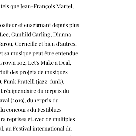
s tels que Jean-François Martel,
siteur et enseignant depuis plus
-Lee, Gunhild Carling, Diunna
rou, Corneille et bien d’autres.
et sa musique peut être entendue
Grown 102, Let’s Make a Deal,
oduit des projets de musiques
, Funk Fratelli (jazz-funk),
t récipiendaire du 1erprix du
val (2019), du 1erprix du
 du concours du Festiblues
urs reprises et avec de multiples
l, au Festival international du