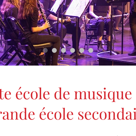
te école de musique
rande école seconda