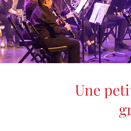
Une peti
g